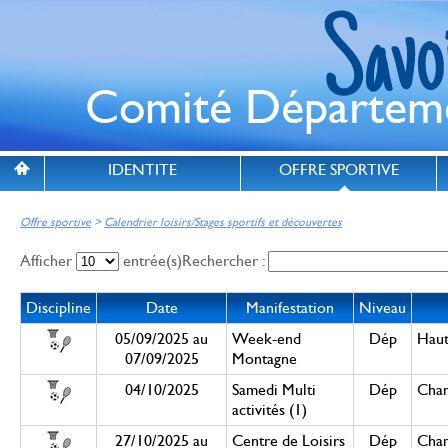
IDENTITE
OFFRE SPORTIVE
Offre sportive
>
Calendrier loisirs/Stages sportifs et découvertes
Afficher
entrée(s)
Rechercher :
Discipline
Date
Manifestation
Niveau
05/09/2025 au
Week-end
Dép
Haut
07/09/2025
Montagne
04/10/2025
Samedi Multi
Dép
Cham
activités (1)
27/10/2025 au
Centre de Loisirs
Dép
Cham