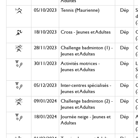
Adultes
05/10/2023
Tennis (Maurienne)
Dép
S
d
(
18/10/2023
Cross - Jeunes et Adultes
Dép
(
28/11/2023
Challenge badminton (1) -
Dép
Jeunes et Adultes
(
30/11/2023
Activités motrices -
Dép
L
Jeunes et Adultes
S
(
05/12/2023
Inter-centres spécialisés -
Dép
Jeunes et Adultes
(
09/01/2024
Challenge badminton (2) -
Dép
Jeunes et Adultes
(
18/01/2024
Journée neige - Jeunes et
Dép
A
Adultes
B
(