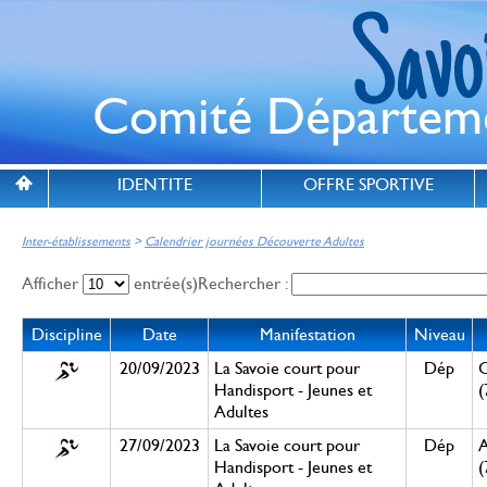
IDENTITE
OFFRE SPORTIVE
Inter-établissements
>
Calendrier journées Découverte Adultes
Afficher
entrée(s)
Rechercher :
Discipline
Date
Manifestation
Niveau
20/09/2023
La Savoie court pour
Dép
Handisport - Jeunes et
(
Adultes
27/09/2023
La Savoie court pour
Dép
A
Handisport - Jeunes et
(